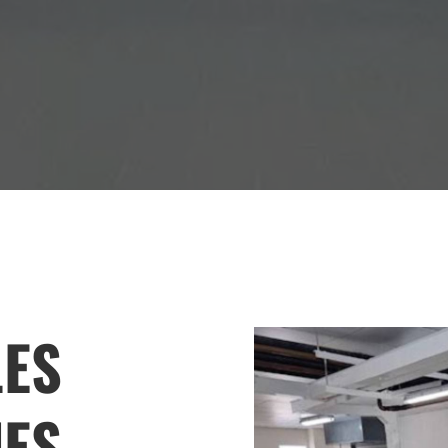
LES
UES