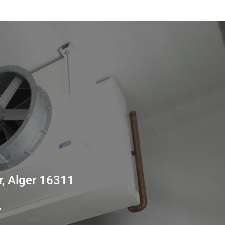
r, Alger 16311
7